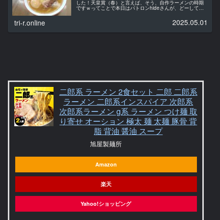
した！天皇賞（春）と言えば、そう、自作ラーメンの時期
ですｗってことで本日はパトロンhideさんが、どーしても
鴨スープのラーメンが食べたいというので、GWの思い出も
兼ねて高級鴨を仕入れて...
2025.05.01
tri-r.online
二郎系 ラーメン 2食セット 二郎 二郎系
ラーメン 二郎系インスパイア 次郎系
次郎系ラーメン g系 ラーメン つけ麺 取
り寄せ オーション 極太 麺 太麺 豚骨 背
脂 背油 醤油 スープ
旭屋製麺所
Amazon
楽天
Yahoo!ショッピング