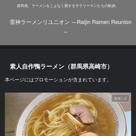
群馬発。ラーメンをこよなく愛するサラリーマンたちの軌跡。
雷神ラーメンリユニオン ～Raijin Ramen Reunion
～
素人自作鴨ラーメン（群馬県高崎市）
本ページにはプロモーションが含まれています。
実食レポ