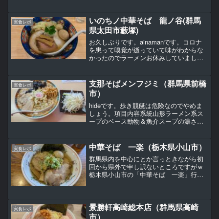
ここ、高崎市日高町の手打ちラーメンは
やぶさにやってきましたｗｗｗ店舗外観
メニューです。そんなに種類は多くない
いのちノ中華そば 龍ノ谷(群馬
実食レポ
です。伊吹いりこと鰹...
県太田市藪塚)
お久しぶりです。ainamanです。コロナ
を患って嗅覚が逝っていて味がわからな
かったのでラーメンお休みしていまし
た。復帰１発目は自分の訪問課題店へ！
初訪問になります。２月２３日(金）天皇
誕生日の祝日。三連休の初日プチ遠征す
支那そばメンフジミ（群馬県前橋
実食レポ
るにはもってこいで...
市）
hideです。歩き競艇は危険なのでやめま
しょう。項目内容系統山形ラーメン系ス
ープのベース動物＆魚介スープの濃さ
（☆5:濃い）スープのこってり度（☆5:こ
ってり）麺の太さ（☆5:極太）麺のかた
さ（☆5:硬い）具材の充実度（☆5:豊富）
中華そば 一楽（栃木県小山市）
実食レポ
ファミリ...
群馬県内を中心にとか言っときながら初
回から県外で申し訳ないところですがｗ
栃木県小山市の「中華そば 一楽」行っ
てきたのでレビュー。項目内容系統端麗
系スープのベース鶏スープの濃さ（☆5:
濃い）スープのこってり度（☆5:こって
り）麺の太さ（☆5:...
景勝軒高崎総本店（群馬県高崎
実食レポ
市）