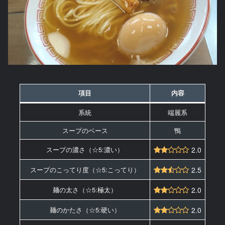
項目
内容
系統
端麗系
スープのベース
鴨
スープの濃さ（☆5:濃い）
2.0
スープのこってり度（☆5:こってり）
2.5
麺の太さ（☆5:極太）
2.0
麺のかたさ（☆5:硬い）
2.0