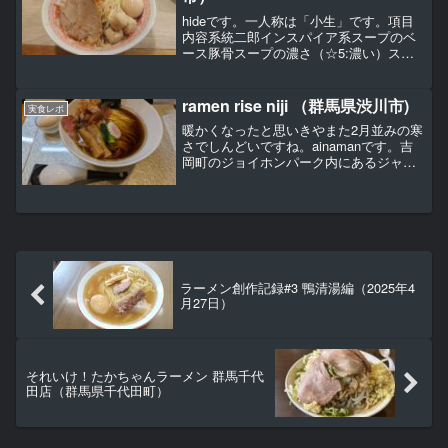
hideです。一人称は「小生」です。項目
内容系統二郎インスパイア系スープのベ
ース豚骨スープの濃さ（☆5:濃い）スー
プのこってり度（☆5:こってり）麺の太
さ（☆5:極太）麺のかたさ（☆5:硬い）具
材の充実度（☆5:豊富）ファミリー入店
ramen rise niji （群馬県渋川市)
実食レポ
難易度（...
暖かくなったと思いきやまた2月並みの寒
さでしんどいですね。ainamanです。吉
岡町のジョイホンパーク内にあるジャパ
ンミートで焼肉のたれを買いに行くとい
う任務があったので近辺でラーメン食べ
ようとなり、オープン当初に伺って美味
しかったので再訪...
ラーメン創作記録#3 鴨清湯編（2025年4
月27日）
それいけ！たかちゃんラーメン 群馬千代
田店（群馬県千代田町）