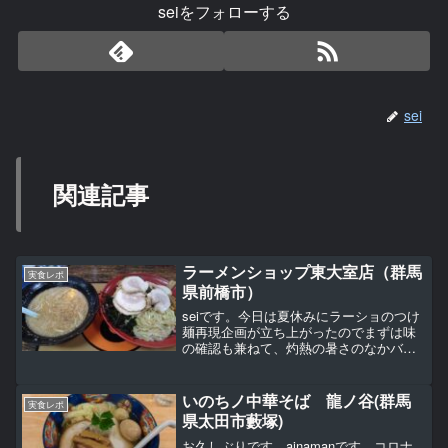
seiをフォローする
sei
関連記事
ラーメンショップ東大室店（群馬
実食レポ
県前橋市）
seiです。今日は夏休みにラーショのつけ
麺再現企画が立ち上がったのでまずは味
の確認も兼ねて、灼熱の暑さのなかバイ
クで「群馬一のラーショ」との呼び声も
高いラーメンショップ東大室店に伺いま
した。ついた時点で熱中症ぎみでもう汗
いのちノ中華そば 龍ノ谷(群馬
実食レポ
だくです(´・ω・｀...
県太田市藪塚)
お久しぶりです。ainamanです。コロナ