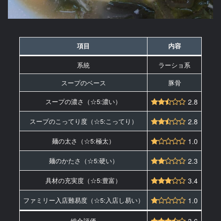
項目
内容
系統
ラーショ系
スープのベース
豚骨
スープの濃さ（☆5:濃い）
2.8
スープのこってり度（☆5:こってり）
2.8
麺の太さ（☆5:極太）
1.0
麺のかたさ（☆5:硬い）
2.3
具材の充実度（☆5:豊富）
3.4
ファミリー入店難易度（☆5:入店し易い）
1.0
総合評価