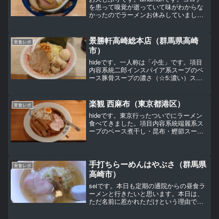
を患って嗅覚が逝っていて味がわからな
かったのでラーメンお休みしていまし
た。復帰１発目は自分の訪問課題店へ！
初訪問になります。２月２３日(金）天皇
誕生日の祝日。三連休の初日プチ遠征す
景勝軒高崎総本店（群馬県高崎
実食レポ
るにはもってこいで...
市）
hideです。一人称は「小生」です。項目
内容系統二郎インスパイア系スープのベ
ース豚骨スープの濃さ（☆5:濃い）スー
プのこってり度（☆5:こってり）麺の太
さ（☆5:極太）麺のかたさ（☆5:硬い）具
材の充実度（☆5:豊富）ファミリー入店
楽観 西麻布（東京都港区）
実食レポ
難易度（...
hideです。東京行ったついでにラーメン
食べてきました。項目内容系統端麗系ス
ープのベース煮干し・昆布・鰹節スープ
の濃さ（☆5:濃い）スープのこってり度
（☆5:こってり）麺の太さ（☆5:極太）麺
のかたさ（☆5:硬い）具材の充実度（☆5:
豊富）...
手打ちらーめんはやぶさ（群馬県
実食レポ
高崎市）
seiです。本日も定期の通院からの昼食ラ
ーメンと行きたいと思います。本日は、
ただ名前に惹かれただけという理由で、
ここ、高崎市日高町の手打ちラーメンは
やぶさにやってきましたｗｗｗ店舗外観