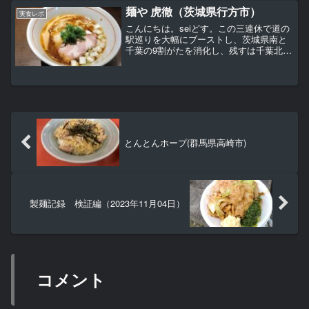
メニューです。そんなに種類は多くない
麺や 虎徹（茨城県行方市）
実食レポ
です。伊吹いりこと鰹...
こんにちは。seiどす。この三連休で道の
駅巡りを大幅にブーストし、茨城県南と
千葉の9割がたを消化し、残すは千葉北西
の３駅と群馬の片品のみとなりました。
3/31までに制覇できそうです。ご声援誠
にありがとうございますｗってことで、
茨城遠征で最初...
とんとんホープ(群馬県高崎市)
製麺記録 検証編（2023年11月04日）
コメント