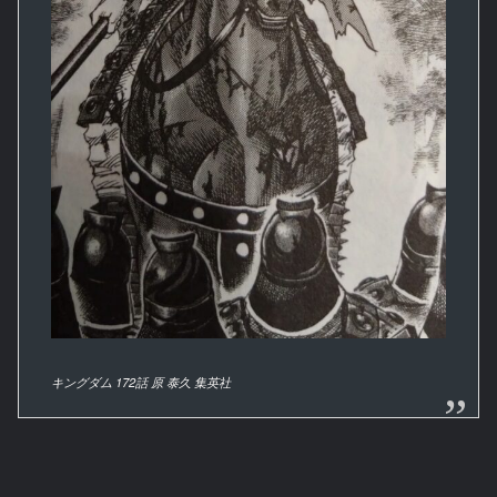
キングダム 172話 原 泰久 集英社